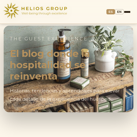
ES
EN
THE GUEST EXPERIENCE
El blog donde la
hospitalidad se
reinventa
Historias, tendencias y aprendizajes para elevar
cada detalle de la experiencia del huésped.