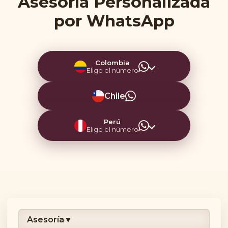
Asesoría Personalizada
por WhatsApp
Colombia
Elige el número
Chile
Perú
Elige el número
Asesoría
▼