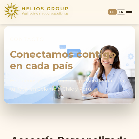
ES
EN
CONTACTO
Conectamos contigo
en cada país
Escríbenos y recibe asesoría personalizada para
tu hotel en Colombia, Chile y Perú.