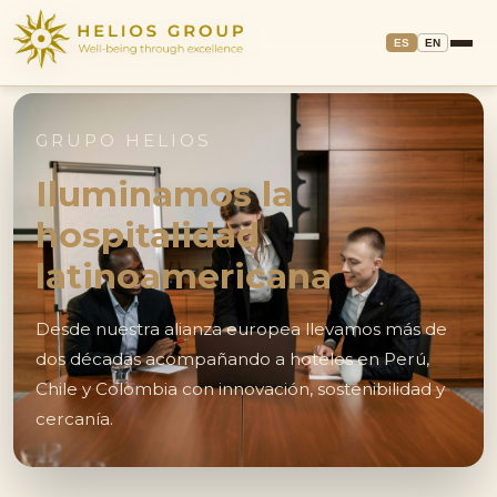
ES
EN
GRUPO HELIOS
Iluminamos la
hospitalidad
latinoamericana
Desde nuestra alianza europea llevamos más de
dos décadas acompañando a hoteles en Perú,
Chile y Colombia con innovación, sostenibilidad y
cercanía.