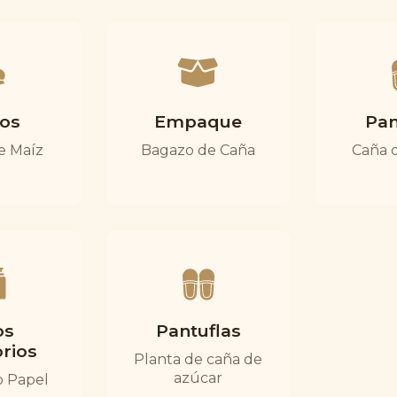
os
Empaque
Pan
e Maíz
Bagazo de Caña
Caña 
os
Pantuflas
rios
Planta de caña de
azúcar
o Papel