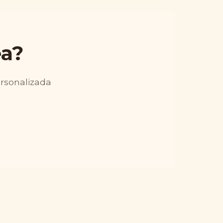
ea?
ersonalizada