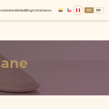
ES
EN
res
Sostenibilidad
Blog
Contáctanos
Cane
e