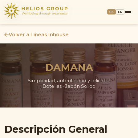
ES
EN
Volver a Líneas Inhouse
DAMANA
Simplicidad, autenticidad y felicidad
Botellas · Jabón Sólido
Descripción General